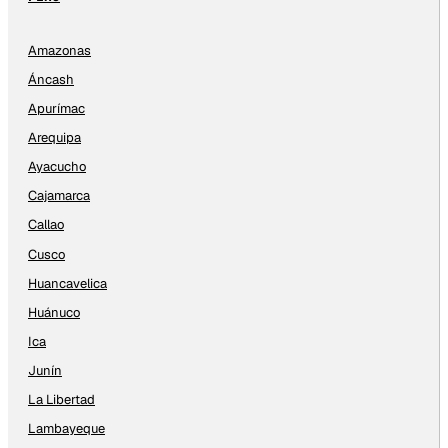
Amazonas
Áncash
Apurímac
Arequipa
Ayacucho
Cajamarca
Callao
Cusco
Huancavelica
Huánuco
Ica
Junín
La Libertad
Lambayeque