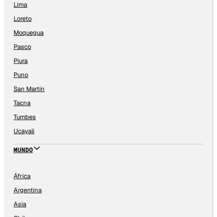
Lima
Loreto
Moquegua
Pasco
Piura
Puno
San Martín
Tacna
Tumbes
Ucayali
MUNDO
África
Argentina
Asia