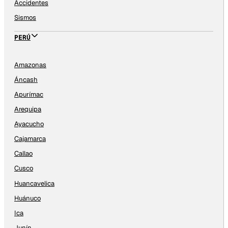
Accidentes
Sismos
PERÚ
Amazonas
Áncash
Apurímac
Arequipa
Ayacucho
Cajamarca
Callao
Cusco
Huancavelica
Huánuco
Ica
Junín