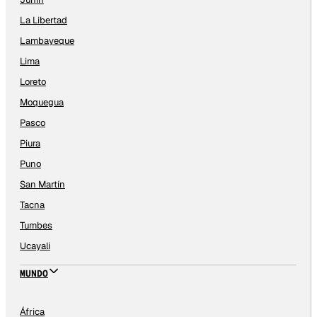
La Libertad
Lambayeque
Lima
Loreto
Moquegua
Pasco
Piura
Puno
San Martín
Tacna
Tumbes
Ucayali
MUNDO
África