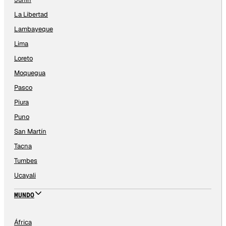
La Libertad
Lambayeque
Lima
Loreto
Moquegua
Pasco
Piura
Puno
San Martín
Tacna
Tumbes
Ucayali
MUNDO
África