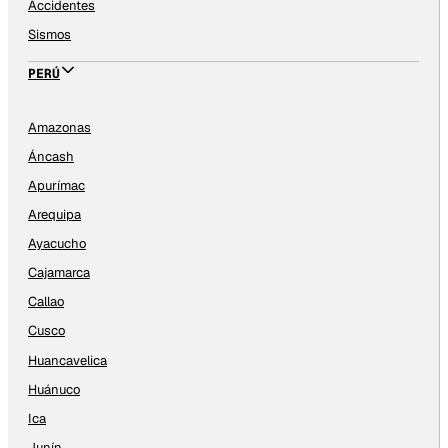
Accidentes
Sismos
PERÚ
Amazonas
Áncash
Apurímac
Arequipa
Ayacucho
Cajamarca
Callao
Cusco
Huancavelica
Huánuco
Ica
Junín