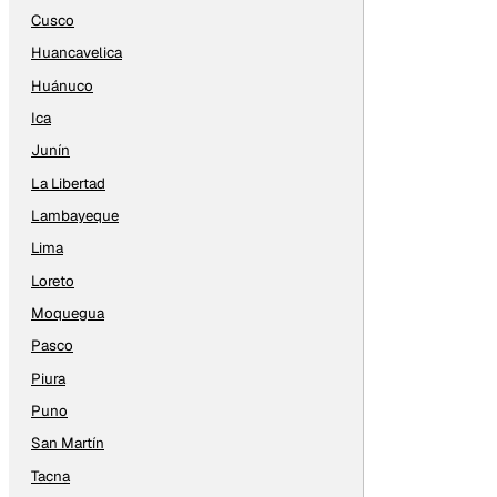
Cusco
Huancavelica
Huánuco
Ica
Junín
La Libertad
Lambayeque
Lima
Loreto
Moquegua
Pasco
Piura
Puno
San Martín
Tacna