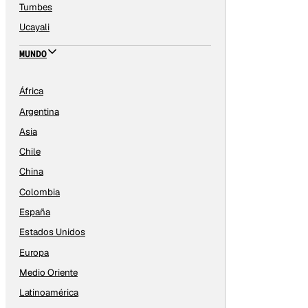
Tumbes
Ucayali
MUNDO
África
Argentina
Asia
Chile
China
Colombia
España
Estados Unidos
Europa
Medio Oriente
Latinoamérica