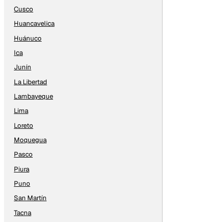
Cusco
Huancavelica
Huánuco
Ica
Junín
La Libertad
Lambayeque
Lima
Loreto
Moquegua
Pasco
Piura
Puno
San Martín
Tacna