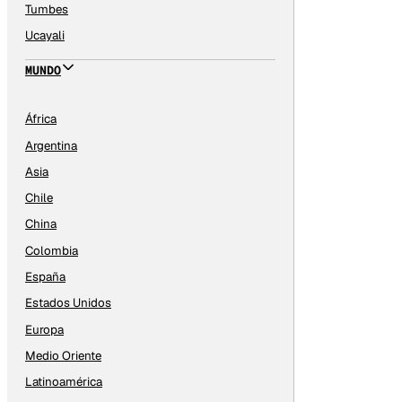
Tumbes
Ucayali
MUNDO
África
Argentina
Asia
Chile
China
Colombia
España
Estados Unidos
Europa
Medio Oriente
Latinoamérica