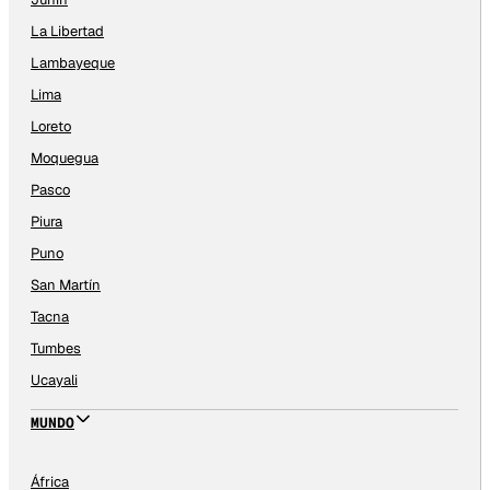
La Libertad
Lambayeque
Lima
Loreto
Moquegua
Pasco
Piura
Puno
San Martín
Tacna
Tumbes
Ucayali
MUNDO
África