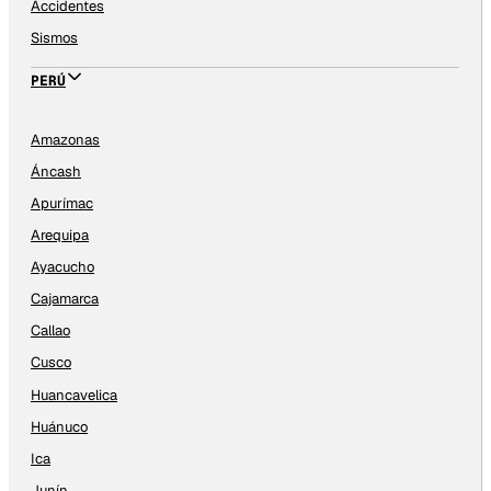
Accidentes
Sismos
PERÚ
Amazonas
Áncash
Apurímac
Arequipa
Ayacucho
Cajamarca
Callao
Cusco
Huancavelica
Huánuco
Ica
Junín