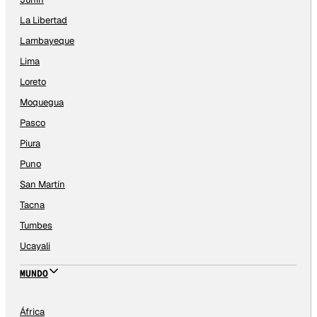
La Libertad
Lambayeque
Lima
Loreto
Moquegua
Pasco
Piura
Puno
San Martín
Tacna
Tumbes
Ucayali
MUNDO
África