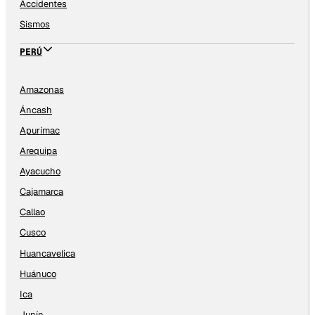
Accidentes
Sismos
PERÚ
Amazonas
Áncash
Apurímac
Arequipa
Ayacucho
Cajamarca
Callao
Cusco
Huancavelica
Huánuco
Ica
Junín