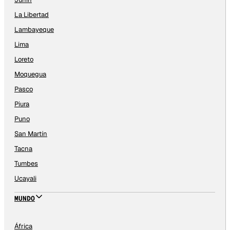
La Libertad
Lambayeque
Lima
Loreto
Moquegua
Pasco
Piura
Puno
San Martín
Tacna
Tumbes
Ucayali
MUNDO
África