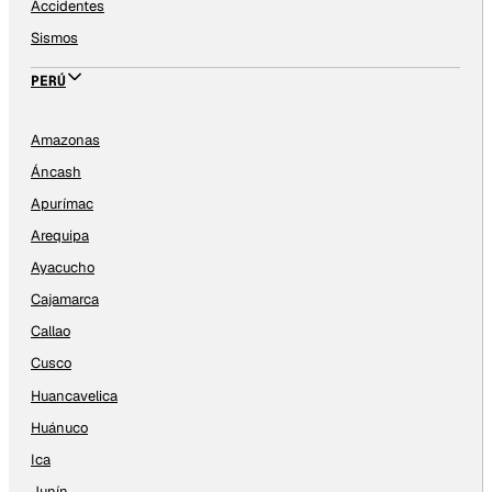
Accidentes
Sismos
PERÚ
Amazonas
Áncash
Apurímac
Arequipa
Ayacucho
Cajamarca
Callao
Cusco
Huancavelica
Huánuco
Ica
Junín