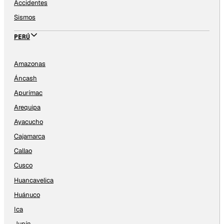
Accidentes
Sismos
PERÚ
Amazonas
Áncash
Apurímac
Arequipa
Ayacucho
Cajamarca
Callao
Cusco
Huancavelica
Huánuco
Ica
Junín