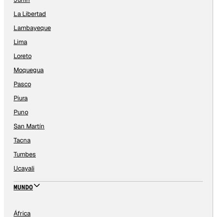
La Libertad
Lambayeque
Lima
Loreto
Moquegua
Pasco
Piura
Puno
San Martín
Tacna
Tumbes
Ucayali
MUNDO
África