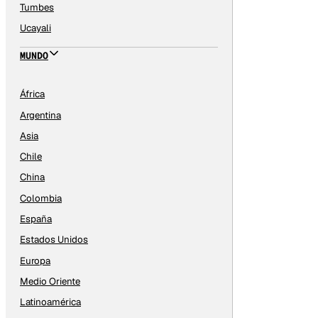
Tumbes
Ucayali
MUNDO
África
Argentina
Asia
Chile
China
Colombia
España
Estados Unidos
Europa
Medio Oriente
Latinoamérica