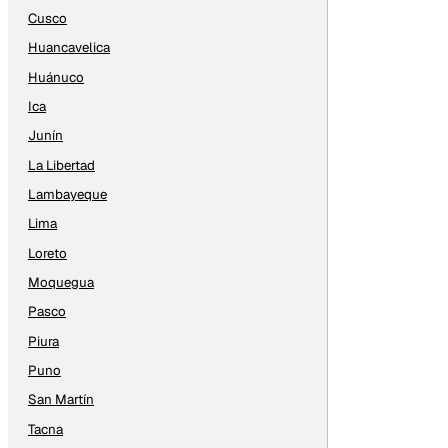
Cusco
Huancavelica
Huánuco
Ica
Junín
La Libertad
Lambayeque
Lima
Loreto
Moquegua
Pasco
Piura
Puno
San Martín
Tacna