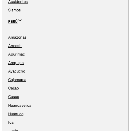
Accidentes
Sismos
PERÚ
Amazonas
Áncash
Apurímac
Arequipa
Ayacucho
Cajamarca
Callao
Cusco
Huancavelica
Huánuco
Ica
Junín