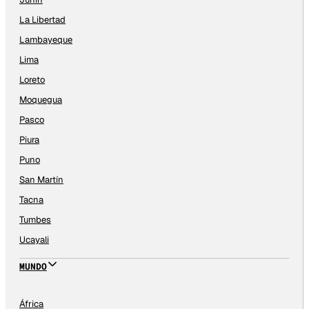
La Libertad
Lambayeque
Lima
Loreto
Moquegua
Pasco
Piura
Puno
San Martín
Tacna
Tumbes
Ucayali
MUNDO
África