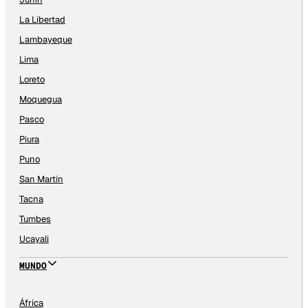
La Libertad
Lambayeque
Lima
Loreto
Moquegua
Pasco
Piura
Puno
San Martín
Tacna
Tumbes
Ucayali
MUNDO
África