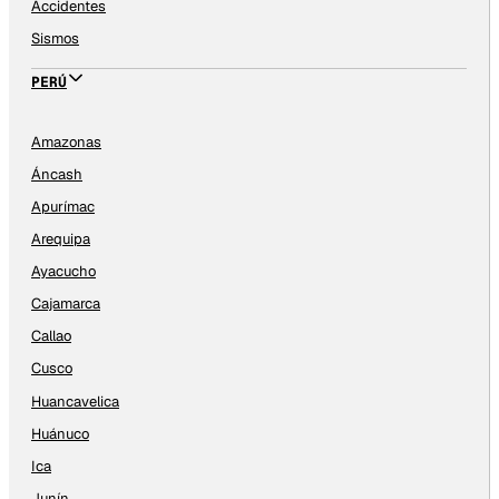
Accidentes
Sismos
PERÚ
Amazonas
Áncash
Apurímac
Arequipa
Ayacucho
Cajamarca
Callao
Cusco
Huancavelica
Huánuco
Ica
Junín