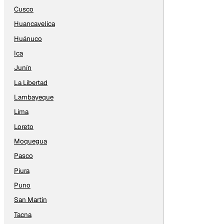
Cusco
Huancavelica
Huánuco
Ica
Junín
La Libertad
Lambayeque
Lima
Loreto
Moquegua
Pasco
Piura
Puno
San Martín
Tacna