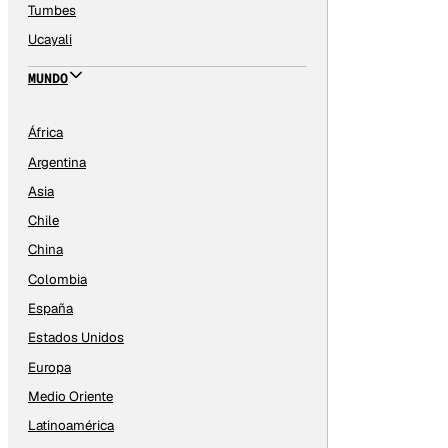
Tumbes
Ucayali
MUNDO
África
Argentina
Asia
Chile
China
Colombia
España
Estados Unidos
Europa
Medio Oriente
Latinoamérica