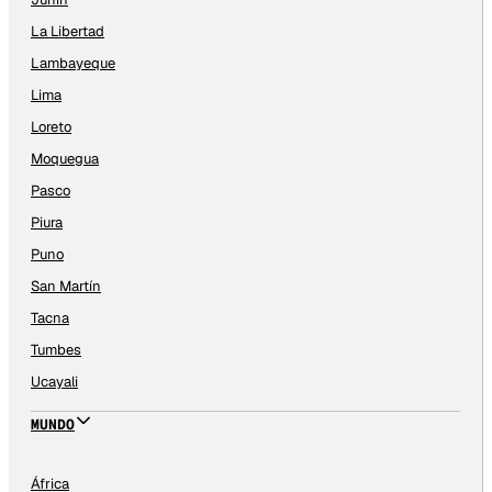
La Libertad
Lambayeque
Lima
Loreto
Moquegua
Pasco
Piura
Puno
San Martín
Tacna
Tumbes
Ucayali
MUNDO
África