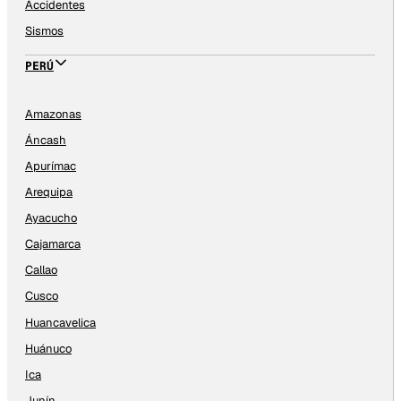
Accidentes
Sismos
PERÚ
Amazonas
Áncash
Apurímac
Arequipa
Ayacucho
Cajamarca
Callao
Cusco
Huancavelica
Huánuco
Ica
Junín