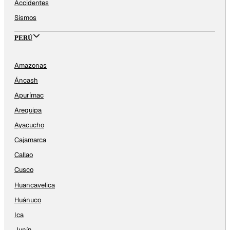
Accidentes
Sismos
PERÚ
Amazonas
Áncash
Apurímac
Arequipa
Ayacucho
Cajamarca
Callao
Cusco
Huancavelica
Huánuco
Ica
Junín