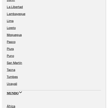
La Libertad
Lambayeque
Lima
Loreto
Moquegua
Pasco
Piura
Puno
San Martín
Tacna
Tumbes
Ucayali
MUNDO
África