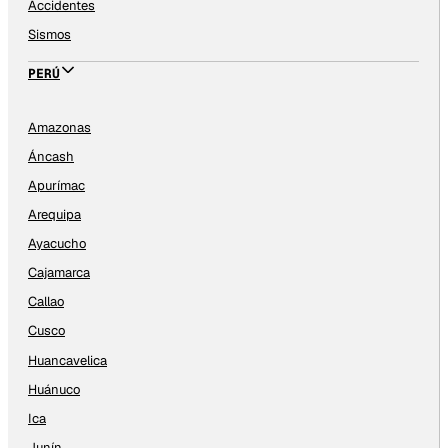
Accidentes
Sismos
PERÚ
Amazonas
Áncash
Apurímac
Arequipa
Ayacucho
Cajamarca
Callao
Cusco
Huancavelica
Huánuco
Ica
Junín