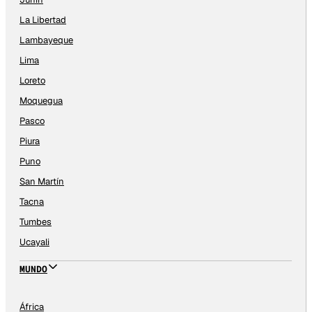
La Libertad
Lambayeque
Lima
Loreto
Moquegua
Pasco
Piura
Puno
San Martín
Tacna
Tumbes
Ucayali
MUNDO
África