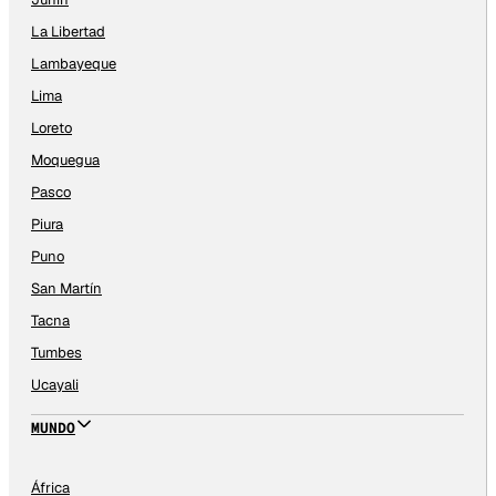
La Libertad
Lambayeque
Lima
Loreto
Moquegua
Pasco
Piura
Puno
San Martín
Tacna
Tumbes
Ucayali
MUNDO
África