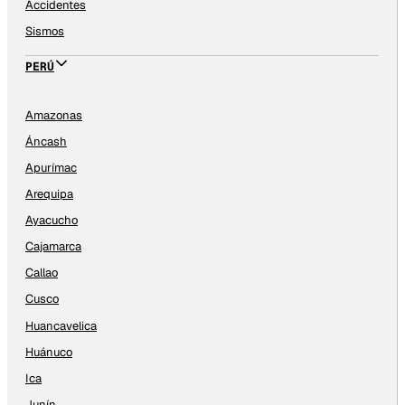
Accidentes
Sismos
PERÚ
Amazonas
Áncash
Apurímac
Arequipa
Ayacucho
Cajamarca
Callao
Cusco
Huancavelica
Huánuco
Ica
Junín