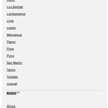
La Libertad
Lambayeque
Lima
Loreto
Moquegua
Pasco
Piura
Puno
San Martín
Tacna
Tumbes
Ucayali
MUNDO
África