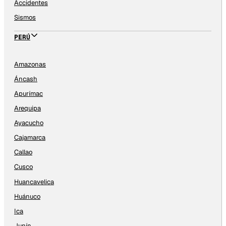
Accidentes
Sismos
PERÚ
Amazonas
Áncash
Apurímac
Arequipa
Ayacucho
Cajamarca
Callao
Cusco
Huancavelica
Huánuco
Ica
Junín