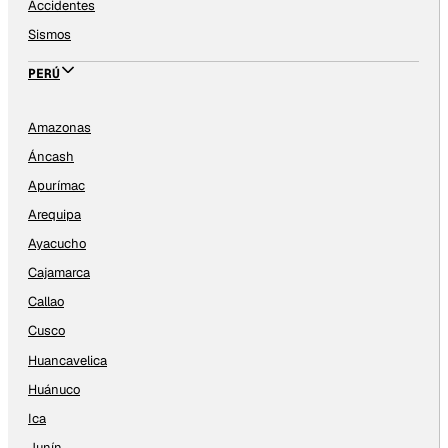
Accidentes
Sismos
PERÚ
Amazonas
Áncash
Apurímac
Arequipa
Ayacucho
Cajamarca
Callao
Cusco
Huancavelica
Huánuco
Ica
Junín