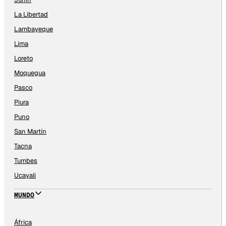
La Libertad
Lambayeque
Lima
Loreto
Moquegua
Pasco
Piura
Puno
San Martín
Tacna
Tumbes
Ucayali
MUNDO
África