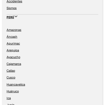
Accidentes
Sismos
PERÚ
Amazonas
Áncash
Apurímac
Arequipa
Ayacucho
Cajamarca
Callao
Cusco
Huancavelica
Huánuco
Ica
Junín