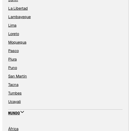
La Libertad
Lambayeque
Lima
Loreto
Moquegua
Pasco
Piura
Puno
San Martín
Tacna
Tumbes
Ucayali
MUNDO
África