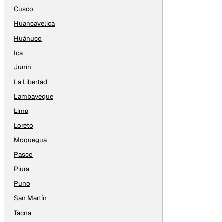
Cusco
Huancavelica
Huánuco
Ica
Junín
La Libertad
Lambayeque
Lima
Loreto
Moquegua
Pasco
Piura
Puno
San Martín
Tacna