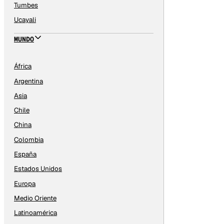
Tumbes
Ucayali
MUNDO
África
Argentina
Asia
Chile
China
Colombia
España
Estados Unidos
Europa
Medio Oriente
Latinoamérica