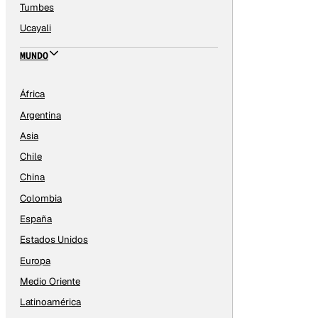
Tumbes
Ucayali
MUNDO
África
Argentina
Asia
Chile
China
Colombia
España
Estados Unidos
Europa
Medio Oriente
Latinoamérica