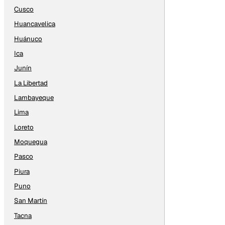
Cusco
Huancavelica
Huánuco
Ica
Junín
La Libertad
Lambayeque
Lima
Loreto
Moquegua
Pasco
Piura
Puno
San Martín
Tacna