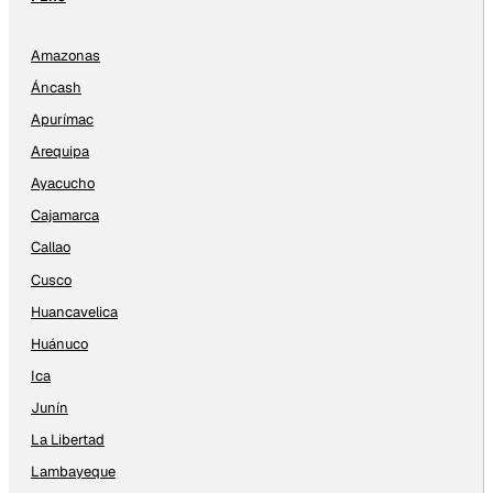
Amazonas
Áncash
Apurímac
Arequipa
Ayacucho
Cajamarca
Callao
Cusco
Huancavelica
Huánuco
Ica
Junín
La Libertad
Lambayeque