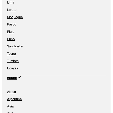
Lima
Loreto
Moquegua
Pasco
Piura
Puno
San Martín
Tacna
Tumbes
Ucayali
MUNDO
África
Argentina
Asia