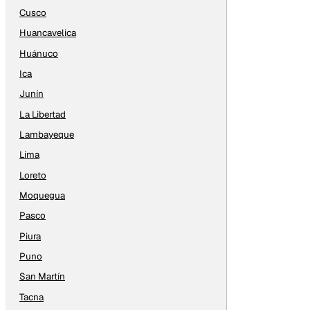
Cusco
Huancavelica
Huánuco
Ica
Junín
La Libertad
Lambayeque
Lima
Loreto
Moquegua
Pasco
Piura
Puno
San Martín
Tacna