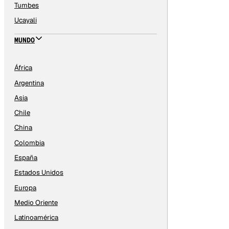
Tumbes
Ucayali
MUNDO
África
Argentina
Asia
Chile
China
Colombia
España
Estados Unidos
Europa
Medio Oriente
Latinoamérica