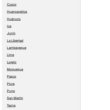
Cusco
Huancavelica
Huánuco
Ica
Junín
La Libertad
Lambayeque
Lima
Loreto
Moquegua
Pasco
Piura
Puno
San Martín
Tacna