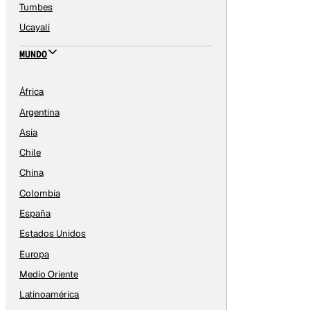
Tumbes
Ucayali
MUNDO
África
Argentina
Asia
Chile
China
Colombia
España
Estados Unidos
Europa
Medio Oriente
Latinoamérica