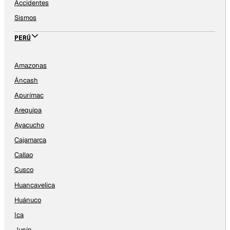
Accidentes
Sismos
PERÚ
Amazonas
Áncash
Apurímac
Arequipa
Ayacucho
Cajamarca
Callao
Cusco
Huancavelica
Huánuco
Ica
Junín