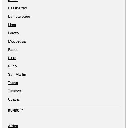
La Libertad
Lambayeque
Lima
Loreto
Moquegua
Pasco
Piura
Puno
San Martín
Tacna
Tumbes
Ucayali
MUNDO
África