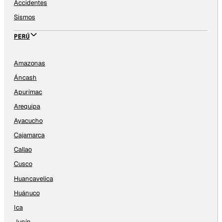
Accidentes
Sismos
PERÚ
Amazonas
Áncash
Apurímac
Arequipa
Ayacucho
Cajamarca
Callao
Cusco
Huancavelica
Huánuco
Ica
Junín