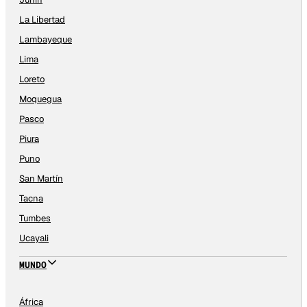
La Libertad
Lambayeque
Lima
Loreto
Moquegua
Pasco
Piura
Puno
San Martín
Tacna
Tumbes
Ucayali
MUNDO
África