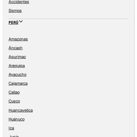
Accidentes
Sismos
PERÚ
Amazonas
Áncash
Apurímac
Arequipa
Ayacucho
Cajamarca
Callao
Cusco
Huancavelica
Huánuco
Ica
Junín