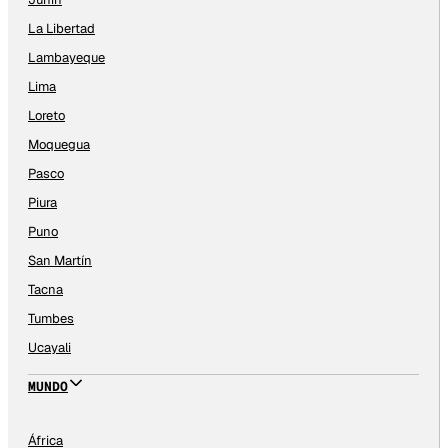
La Libertad
Lambayeque
Lima
Loreto
Moquegua
Pasco
Piura
Puno
San Martín
Tacna
Tumbes
Ucayali
MUNDO
África