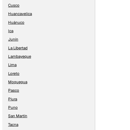
Cusco
Huancavelica
Huánuco
Ica
Junín
La Libertad
Lambayeque
Lima
Loreto
Moquegua
Pasco
Piura
Puno
San Martín
Tacna