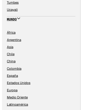
Tumbes
Ucayali
MUNDO
África
Argentina
Asia
Chile
China
Colombia
España
Estados Unidos
Europa
Medio Oriente
Latinoamérica