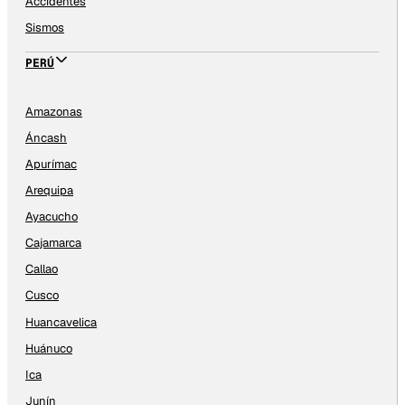
Accidentes
Sismos
PERÚ
Amazonas
Áncash
Apurímac
Arequipa
Ayacucho
Cajamarca
Callao
Cusco
Huancavelica
Huánuco
Ica
Junín