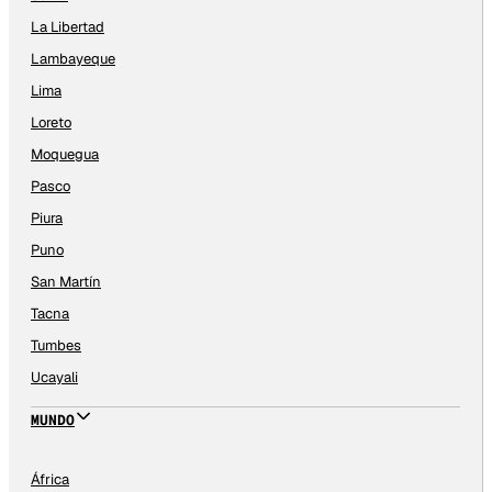
La Libertad
Lambayeque
Lima
Loreto
Moquegua
Pasco
Piura
Puno
San Martín
Tacna
Tumbes
Ucayali
MUNDO
África