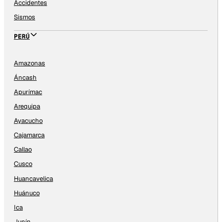
Accidentes
Sismos
PERÚ
Amazonas
Áncash
Apurímac
Arequipa
Ayacucho
Cajamarca
Callao
Cusco
Huancavelica
Huánuco
Ica
Junín