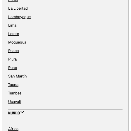
La Libertad
Lambayeque
Lima
Loreto
Moquegua
Pasco
Piura
Puno
San Martín
Tacna
Tumbes
Ucayali
MUNDO
África