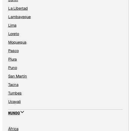
La Libertad
Lambayeque
Lima
Loreto
Moquegua
Pasco
Piura
Puno
San Martín
Tacna
Tumbes
Ucayali
MUNDO
África