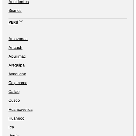
Accidentes
Sismos
PERÚ
Amazonas
Áncash
Apurímac
Arequipa
Ayacucho
Cajamarca
Callao
Cusco
Huancavelica
Huánuco
Ica
Junín