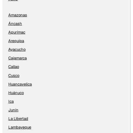
Amazonas
Áncash
Apurímac
Arequipa
Ayacucho
Cajamarca
Callao
Cusco
Huancavelica
Huánuco
Ica
Junín
La Libertad
Lambayeque