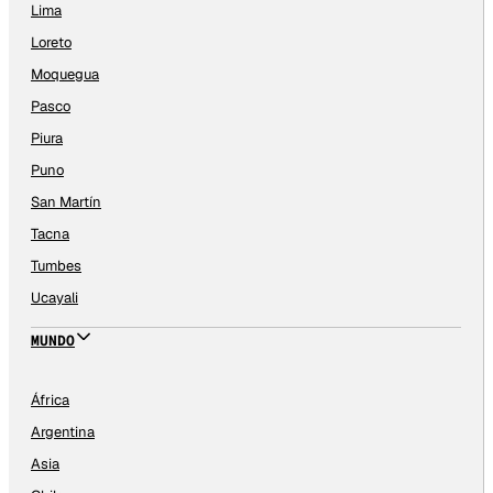
Lima
Loreto
Moquegua
Pasco
Piura
Puno
San Martín
Tacna
Tumbes
Ucayali
MUNDO
África
Argentina
Asia