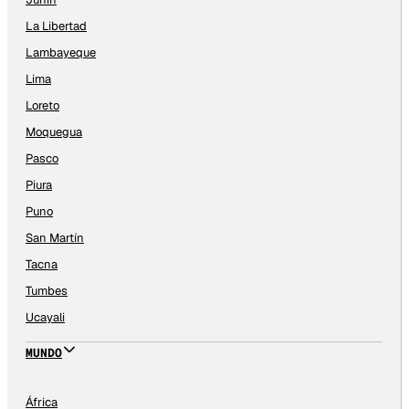
La Libertad
Lambayeque
Lima
Loreto
Moquegua
Pasco
Piura
Puno
San Martín
Tacna
Tumbes
Ucayali
MUNDO
África