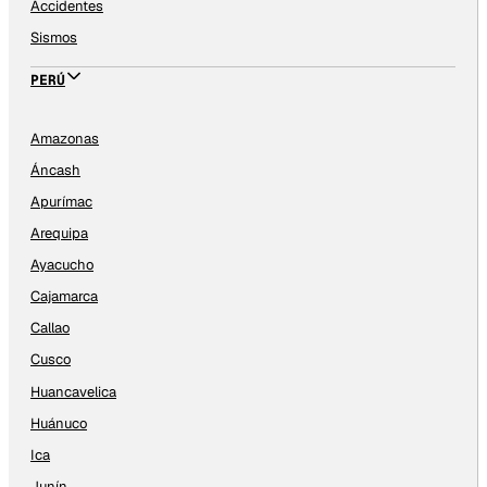
Accidentes
Sismos
PERÚ
Amazonas
Áncash
Apurímac
Arequipa
Ayacucho
Cajamarca
Callao
Cusco
Huancavelica
Huánuco
Ica
Junín