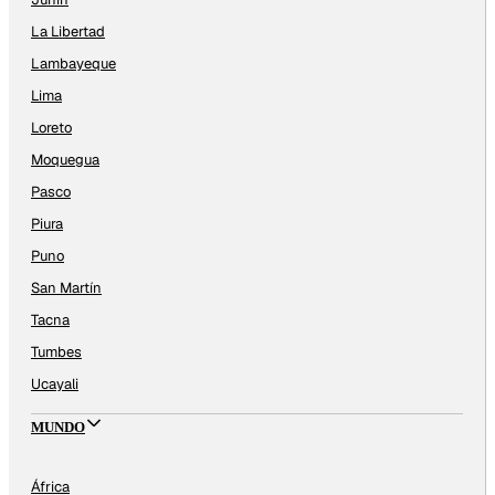
La Libertad
Lambayeque
Lima
Loreto
Moquegua
Pasco
Piura
Puno
San Martín
Tacna
Tumbes
Ucayali
MUNDO
África