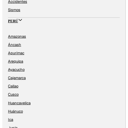
Accidentes
Sismos
PERÚ
Amazonas
Áncash
Apurímac
Arequipa
Ayacucho
Cajamarca
Callao
Cusco
Huancavelica
Huánuco
Ica
Junín