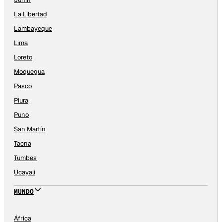
La Libertad
Lambayeque
Lima
Loreto
Moquegua
Pasco
Piura
Puno
San Martín
Tacna
Tumbes
Ucayali
MUNDO
África