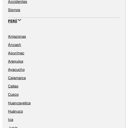
Accidentes
Sismos
PERÚ
Amazonas
Áncash
Apurímac
Arequipa
Ayacucho
Cajamarca
Callao
Cusco
Huancavelica
Huánuco
Ica
Junín