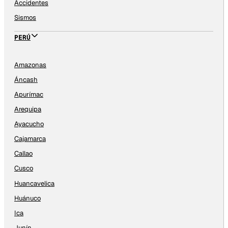
Accidentes
Sismos
PERÚ
Amazonas
Áncash
Apurímac
Arequipa
Ayacucho
Cajamarca
Callao
Cusco
Huancavelica
Huánuco
Ica
Junín