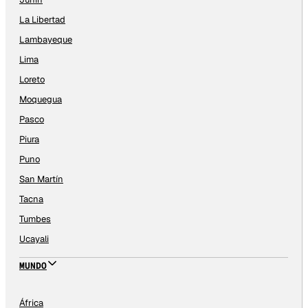
La Libertad
Lambayeque
Lima
Loreto
Moquegua
Pasco
Piura
Puno
San Martín
Tacna
Tumbes
Ucayali
MUNDO
África