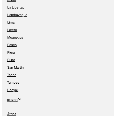
La Libertad
Lambayeque
Lima
Loreto
Moquegua
Pasco
Piura
Puno
San Martín
Tacna
Tumbes
Ucayali
MUNDO
África