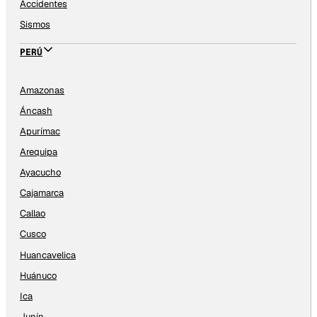
Accidentes
Sismos
PERÚ
Amazonas
Áncash
Apurímac
Arequipa
Ayacucho
Cajamarca
Callao
Cusco
Huancavelica
Huánuco
Ica
Junín