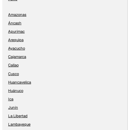
Amazonas
Áncash
Apurímac
Arequipa
Ayacucho
Cajamarca
Callao
Cusco
Huancavelica
Huánuco
Ica
Junín
La Libertad
Lambayeque