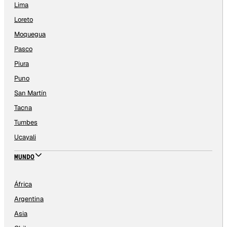
Lima
Loreto
Moquegua
Pasco
Piura
Puno
San Martín
Tacna
Tumbes
Ucayali
MUNDO
África
Argentina
Asia