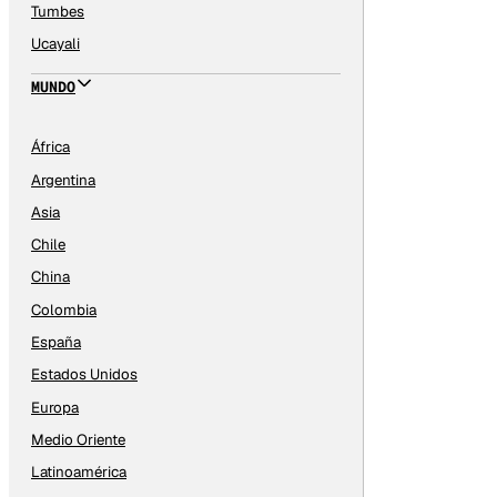
Tumbes
Ucayali
MUNDO
África
Argentina
Asia
Chile
China
Colombia
España
Estados Unidos
Europa
Medio Oriente
Latinoamérica