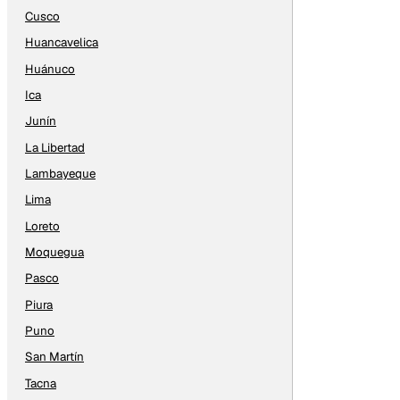
Cusco
Huancavelica
Huánuco
Ica
Junín
La Libertad
Lambayeque
Lima
Loreto
Moquegua
Pasco
Piura
Puno
San Martín
Tacna