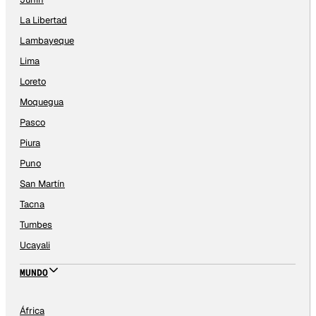
La Libertad
Lambayeque
Lima
Loreto
Moquegua
Pasco
Piura
Puno
San Martín
Tacna
Tumbes
Ucayali
MUNDO
África