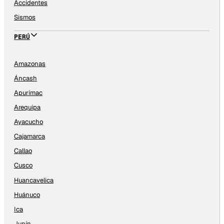
Accidentes
Sismos
PERÚ
Amazonas
Áncash
Apurímac
Arequipa
Ayacucho
Cajamarca
Callao
Cusco
Huancavelica
Huánuco
Ica
Junín