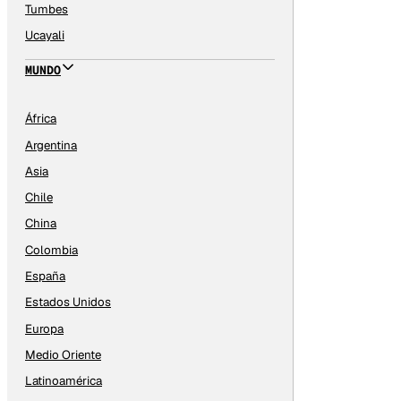
Tumbes
Ucayali
MUNDO
África
Argentina
Asia
Chile
China
Colombia
España
Estados Unidos
Europa
Medio Oriente
Latinoamérica