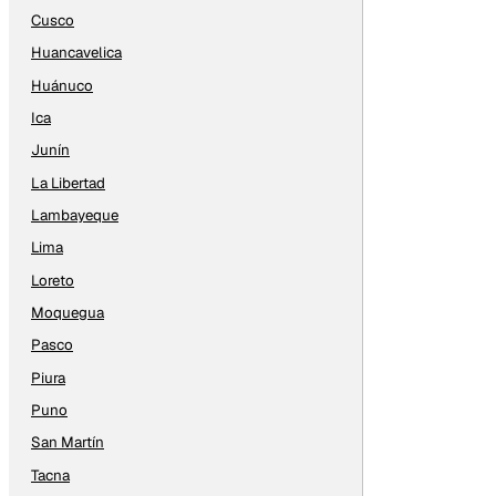
Cusco
Huancavelica
Huánuco
Ica
Junín
La Libertad
Lambayeque
Lima
Loreto
Moquegua
Pasco
Piura
Puno
San Martín
Tacna