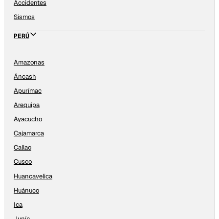
Accidentes
Sismos
PERÚ
Amazonas
Áncash
Apurímac
Arequipa
Ayacucho
Cajamarca
Callao
Cusco
Huancavelica
Huánuco
Ica
Junín