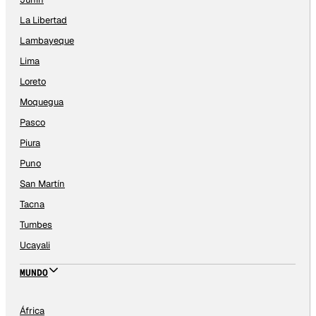
La Libertad
Lambayeque
Lima
Loreto
Moquegua
Pasco
Piura
Puno
San Martín
Tacna
Tumbes
Ucayali
MUNDO
África