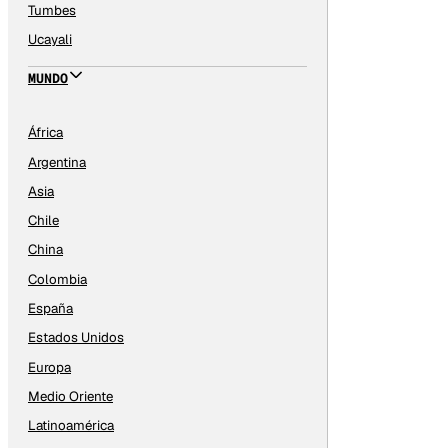
Tumbes
Ucayali
MUNDO
África
Argentina
Asia
Chile
China
Colombia
España
Estados Unidos
Europa
Medio Oriente
Latinoamérica