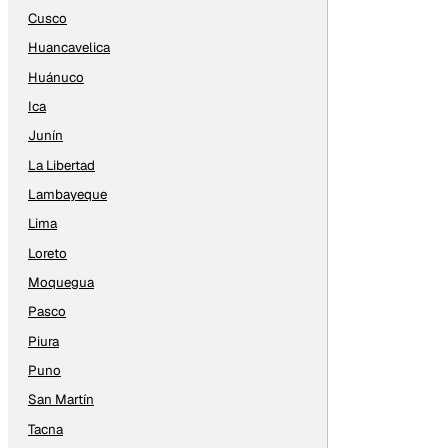
Cusco
Huancavelica
Huánuco
Ica
Junín
La Libertad
Lambayeque
Lima
Loreto
Moquegua
Pasco
Piura
Puno
San Martín
Tacna