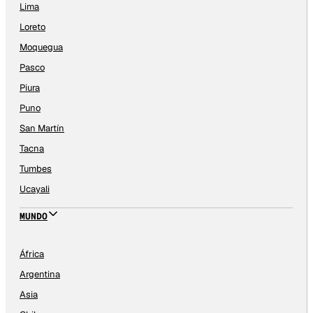
Lima
Loreto
Moquegua
Pasco
Piura
Puno
San Martín
Tacna
Tumbes
Ucayali
MUNDO
África
Argentina
Asia