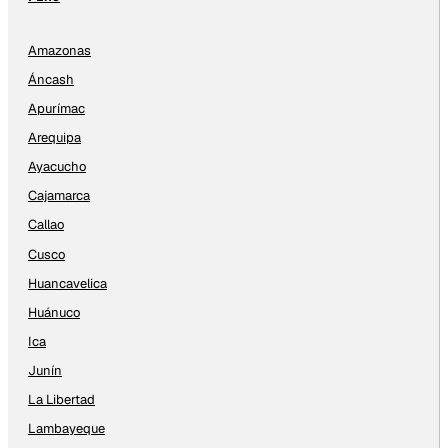
Amazonas
Áncash
Apurímac
Arequipa
Ayacucho
Cajamarca
Callao
Cusco
Huancavelica
Huánuco
Ica
Junín
La Libertad
Lambayeque