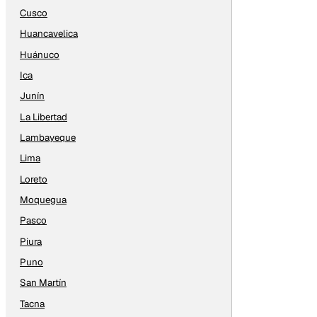
Cusco
Huancavelica
Huánuco
Ica
Junín
La Libertad
Lambayeque
Lima
Loreto
Moquegua
Pasco
Piura
Puno
San Martín
Tacna