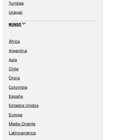
Tumbes
Ucayali
MUNDO
África
Argentina
Asia
Chile
China
Colombia
España
Estados Unidos
Europa
Medio Oriente
Latinoamérica