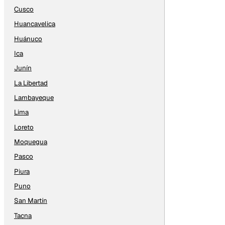
Cusco
Huancavelica
Huánuco
Ica
Junín
La Libertad
Lambayeque
Lima
Loreto
Moquegua
Pasco
Piura
Puno
San Martín
Tacna