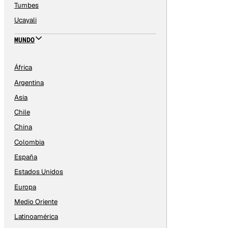
Tumbes
Ucayali
MUNDO
África
Argentina
Asia
Chile
China
Colombia
España
Estados Unidos
Europa
Medio Oriente
Latinoamérica