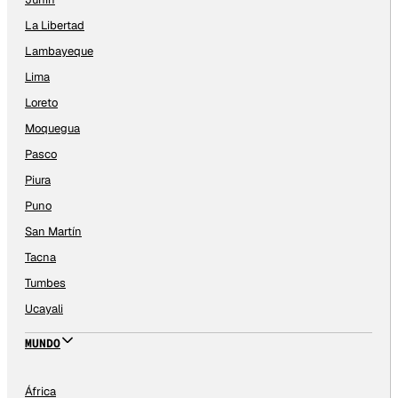
La Libertad
Lambayeque
Lima
Loreto
Moquegua
Pasco
Piura
Puno
San Martín
Tacna
Tumbes
Ucayali
MUNDO
África