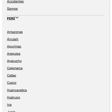
Accidentes
Sismos
PERÚ
Amazonas
Áncash
Apurímac
Arequipa
Ayacucho
Cajamarca
Callao
Cusco
Huancavelica
Huánuco
Ica
Junín